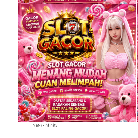
Open
media
6
in
modal
Open
of
NaN
/
-Infinity
media
8