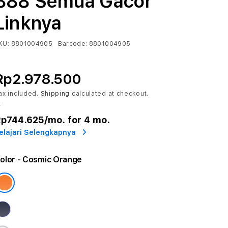
888 Semua Gacor
Linknya
KU:
8801004905
Barcode:
8801004905
Rp2.978.500
ax included.
Shipping
calculated at checkout.
r
p744.625
/mo. for 4 mo.
elajari Selengkapnya
olor
- Cosmic Orange