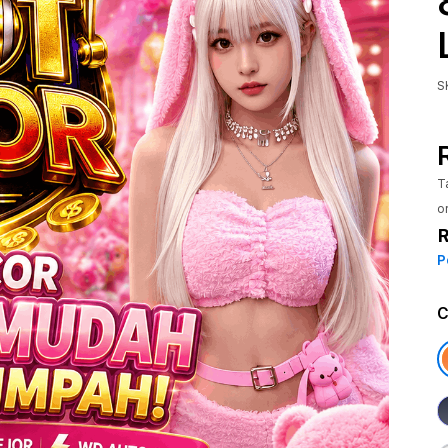
S
T
o
R
P
C