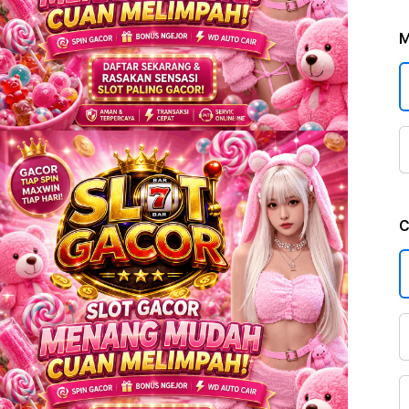
M
Open
media
3
in
modal
C