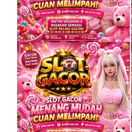
Open
media
2
in
modal