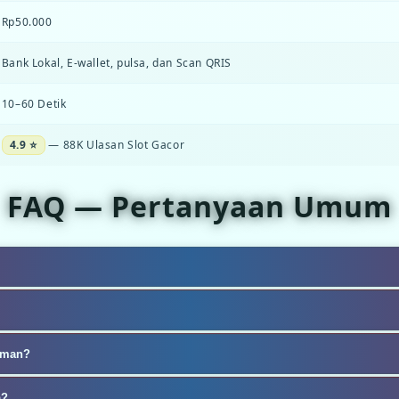
Rp50.000
Bank Lokal, E-wallet, pulsa, dan Scan QRIS
10–60 Detik
4.9 ⭐
— 88K Ulasan Slot Gacor
FAQ — Pertanyaan Umum
t gacor hari ini dari provider viral slot88 online ga
 SLOT RAFFI AHMAD dan dapatkan fitur RTP Live paling 
aman?
ider slot88 resmi yang telah beroperasi sejak 20
a?